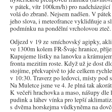
v pátek, vítr 100km/h) pro nadcházející 
volá do zbraně. Nejsem nadšen. V pátek 
jeho slova, i meteofrance vyklidňuje a s
podmínku na pondělní vrcholovou zteč.
Odjezd v 19 ze smíchovský agipky, akl
ve 1300m kolem FR-Švajc hranice, příj
Kupujeme lístky na lanovku a krámujem
fronta mezitím roste. Když už je dost d
stojíme, překvapivě to jde celkem rychl
v 10:30. Traverz po ledovci, místy pod s
Na Muletce jsme ve 4. Je plná tak akorát
K večeři hrachovka a maso, nášupy dle li
pudink a láhev vínka pro lepší aklimatiz
s dvěma horskejma vůdkyněma na dovče,