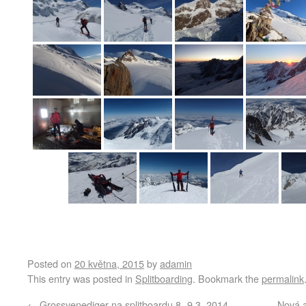
Posted on
20 května, 2015
by
adamin
This entry was posted in
Splitboarding
. Bookmark the
permalink
←
Grossvenediger na splitboardu 8.-9.3. 2014
Nová a