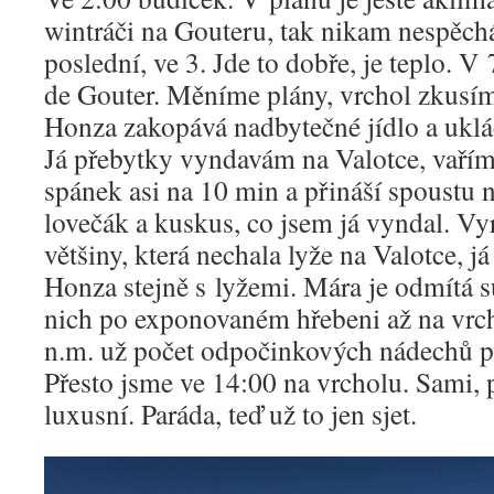
wintráči na Gouteru, tak nikam nespěc
poslední, ve 3. Jde to dobře, je teplo. 
de Gouter. Měníme plány, vrchol zkusí
Honza zakopává nadbytečné jídlo a uklád
Já přebytky vyndavám na Valotce, vařím
spánek asi na 10 min a přináší spoustu n
lovečák a kuskus, co jsem já vyndal. Vy
většiny, která nechala lyže na Valotce, j
Honza stejně s lyžemi. Mára je odmítá s
nich po exponovaném hřebeni až na vr
n.m. už počet odpočinkových nádechů p
Přesto jsme ve 14:00 na vrcholu. Sami, 
luxusní. Paráda, teď už to jen sjet.