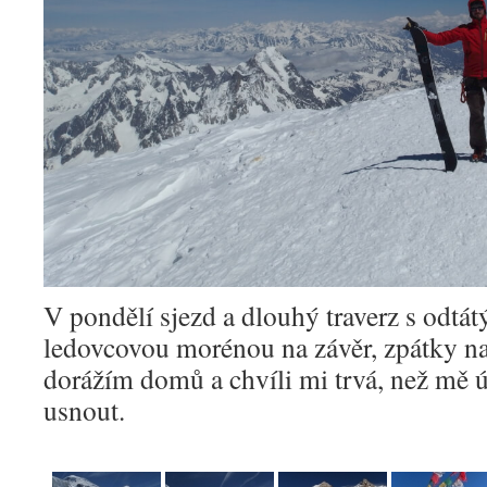
V pondělí sjezd a dlouhý traverz s odtá
ledovcovou morénou na závěr, zpátky na
dorážím domů a chvíli mi trvá, než mě ú
usnout.