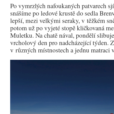
Po vymrzlých nafoukaných patvarech sj
snášíme po ledové krustě do sedla Brenv
lepší, mezi velkými seraky, v těžkém sn
potom už po vyjeté stopě kličkovaná mez
Muletku. Na chatě nával, pondělí slibuj
vrcholový den pro nadcházející týden. 
v různých místnostech a jednu matraci v