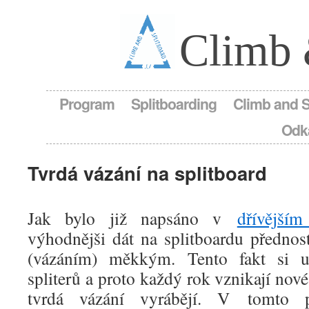
Climb 
Program
Splitboarding
Climb and 
Odk
Tvrdá vázání na splitboard
Jak bylo již napsáno v
dřívějším
výhodnějši dát na splitboardu přednos
(vázáním) měkkým. Tento fakt si u
spliterů a proto každý rok vznikají nové
tvrdá vázání vyrábějí. V tomto p