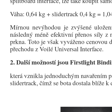
splitboard interface, lze také koupit sam
Váha: 0,64 kg + slidertrack 0,4 kg = 1,0
Mírnou nevýhodou je zvýšené ulože
následný méně efektivní přenos síly z
prkna. Toto je však vyváženo cenovou d
přechodu z Voilé Universal Interface.
2. Další možností jsou Firstlight Bindi
která vznikla jednoduchým navařením po
slidertrack, čímž se bota dostala blíže k 