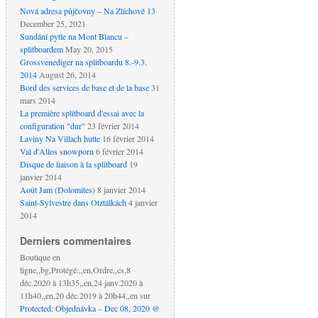
Nová adresa půjčovny
– Na Zlíchově 13
December 25, 2021
Sundání pytle na Mont Blancu –
splitboardem
May 20, 2015
Grossvenediger na splitboardu 8.-9.3.
2014
August 26, 2014
Bord des services de base et de la base
31
mars 2014
La première splitboard d'essai avec la
configuration "dur"
23 février 2014
Laviny Na Villach hutte
16 février 2014
Val d'Allos snowporn
6 février 2014
Disque de liaison à la splitboard
19
janvier 2014
Août Jam (Dolomites)
8 janvier 2014
Saint-Sylvestre dans Otztálkách
4 janvier
2014
Derniers commentaires
Boutique en
ligne,,bg,Protégé:,,en,Ordre,,cs,8
déc.2020 à 13h35,,en,24 janv.2020 à
11h40,,en,20 déc.2019 à 20h44,,en
sur
Protected: Objednávka – Dec 08, 2020 @