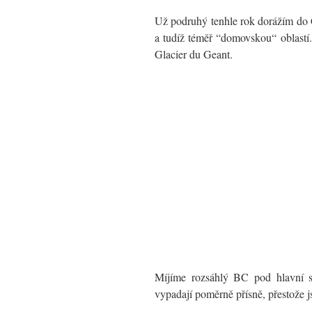
Už podruhý tenhle rok dorážím do C
a tudíž téměř “domovskou“ oblastí.
Glacier du Geant.
Míjíme rozsáhlý BC pod hlavní 
vypadají poměrně přísně, přestože 