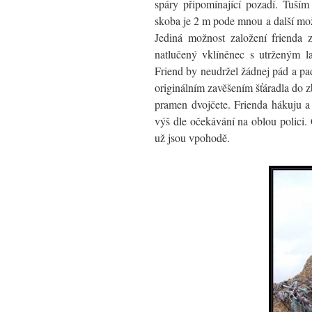
spáry připomínající pozadí. Tuším
skoba je 2 m pode mnou a další mo
Jediná možnost založení frienda 
natlučený vklíněnec s utrženým l
Friend by neudržel žádnej pád a pa
originálním zavěšením šťáradla do 
pramen dvojčete. Frienda hákuju a
výš dle očekávání na oblou polici.
už jsou vpohodě.