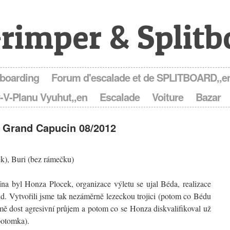
rimper & Splitb
tboarding
Forum d'escalade et de SPLITBOARD,,en
-V-Planu Vyuhut,,en
Escalade
Voiture
Bazar
 Grand Capucin 08/2012
k), Buri (bez rámečku)
a byl Honza Plocek, organizace výletu se ujal Béda, realizace
id. Vytvořili jsme tak nezáměrně lezeckou trojici (potom co Bédu
ě dost agresivní průjem a potom co se Honza diskvalifikoval už
potomka).