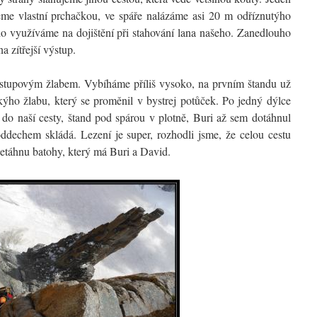
me vlastní prchačkou, ve spáře nalázáme asi 20 m odříznutýho
ho využíváme na dojištění při stahování lana našeho. Zanedlouho
a zítřejší výstup.
stupovým žlabem. Vybíháme příliš vysoko, na prvním štandu už
ekýho žlabu, který se proměnil v bystrej potůček. Po jedný dýlce
 do naší cesty, štand pod spárou v plotně, Buri až sem dotáhnul
ddechem skládá. Lezení je super, rozhodli jsme, že celou cestu
netáhnu batohy, který má Buri a David.