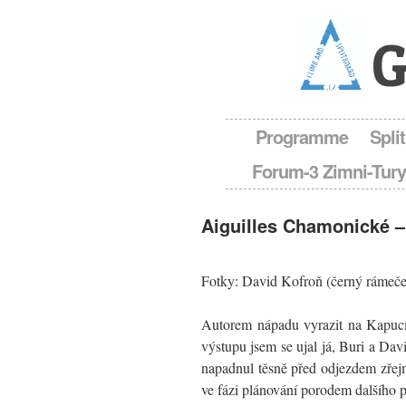
G
Programme
Spli
Forum-3 Zimni-Tury
Aiguilles Chamonické –
Fotky: David Kofroň (černý rámeče
Autorem nápadu vyrazit na Kapucín
výstupu jsem se ujal já, Buri a Dav
napadnul těsně před odjezdem zřejm
ve fázi plánování porodem dalšího 