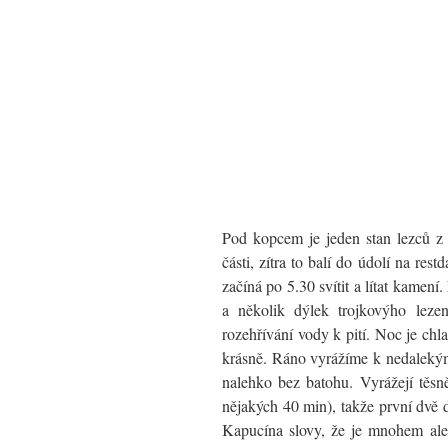
Pod kopcem je jeden stan lezců z M
části, zítra to balí do údolí na r
začíná po 5.30 svítit a lítat kame
a několik dýlek trojkovýho leze
rozehřívání vody k pití. Noc je chla
krásně. Ráno vyrážíme k nedalekým
nalehko bez batohu. Vyrážejí těsně
nějakých 40 min), takže první dvě d
Kapucína slovy, že je mnohem ale 