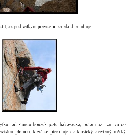
istit, až pod velkým převisem poněkud přituhuje.
ýlku, od štandu kousek ještě hákovačka, potom už není za co
evislou plotnou, která se překuluje do klasický otevřený mělký