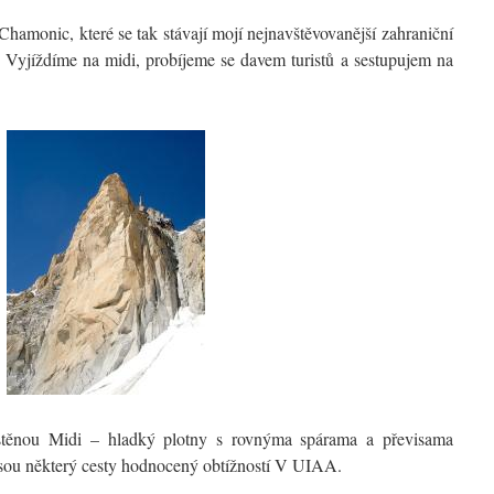
hamonic, které se tak stávají mojí nejnavštěvovanější zahraniční
 Vyjíždíme na midi, probíjeme se davem turistů a sestupujem na
stěnou Midi – hladký plotny s rovnýma spárama a převisama
jsou některý cesty hodnocený obtížností V UIAA.