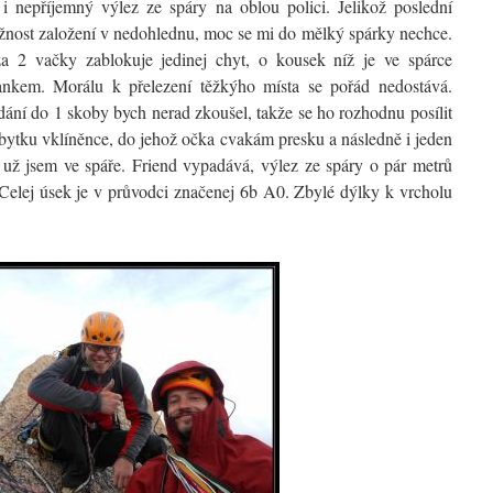
 i nepříjemný výlez ze spáry na oblou polici. Jelikož poslední
žnost založení v nedohlednu, moc se mi do mělký spárky nechce.
za 2 vačky zablokuje jedinej chyt, o kousek níž je ve spárce
ankem. Morálu k přelezení těžkýho místa se pořád nedostává.
dání do 1 skoby bych nerad zkoušel, takže se ho rozhodnu posílit
zbytku vklíněnce, do jehož očka cvakám presku a následně i jeden
 už jsem ve spáře. Friend vypadává, výlez ze spáry o pár metrů
 Celej úsek je v průvodci značenej 6b A0. Zbylé dýlky k vrcholu