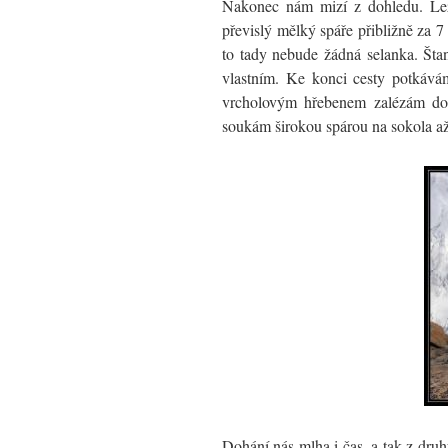
Nakonec nám mizí z dohledu. Lez
převislý mělký spáře přibližně za 7
to tady nebude žádná selanka. Štan
vlastním. Ke konci cesty potkáv
vrcholovým hřebenem zalézám do s
soukám širokou spárou na sokola až
Dohání nás mlha i čas, a tak z druh