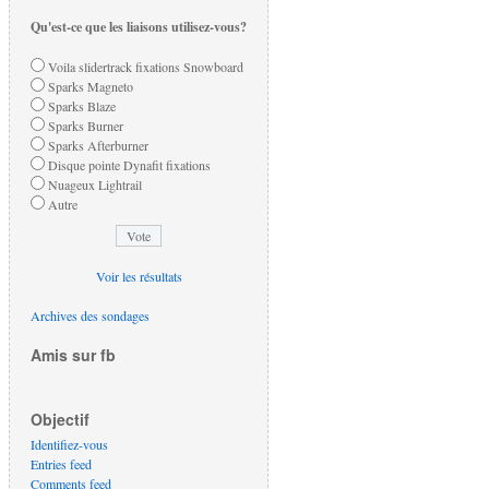
Qu'est-ce que les liaisons utilisez-vous?
Voila slidertrack fixations Snowboard
Sparks Magneto
Sparks Blaze
Sparks Burner
Sparks Afterburner
Disque pointe Dynafit fixations
Nuageux Lightrail
Autre
Voir les résultats
Archives des sondages
Amis sur fb
Objectif
Identifiez-vous
Entries feed
Comments feed