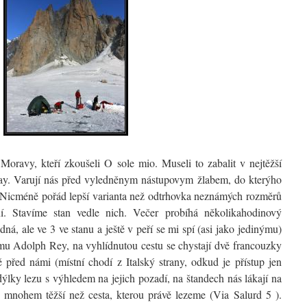
oravy, kteří zkoušeli O sole mio. Museli to zabalit v nejtěžší
estday. Varují nás před vyledněnym nástupovym žlabem, do kterýho
ní. Nicméně pořád lepší varianta než odtrhovka neznámých rozměrů
ní. Stavíme stan vedle nich. Večer probíhá několikahodinový
dná, ale ve 3 ve stanu a ještě v peří se mi spí (asi jako jedinýmu)
u Adolph Rey, na vyhlídnutou cestu se chystají dvě francouzky
 před námi (místní chodí z Italský strany, odkud je přístup jen
ýlky lezu s výhledem na jejich pozadí, na štandech nás lákají na
mnohem těžší než cesta, kterou právě lezeme (Via Salurd 5 ).