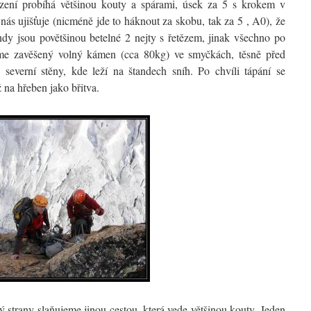
ení probíhá většinou kouty a spárami, úsek za 5 s krokem v
 nás ujišťuje (nicméně jde to háknout za skobu, tak za 5 , A0), že
dy jsou povětšinou betelné 2 nejty s řetězem, jinak všechno po
áme zavěšený volný kámen (cca 80kg) ve smyčkách, těsně před
everní stěny, kde leží na štandech sníh. Po chvíli tápání se
 na hřeben jako břitva.
ý strany slaňujeme jinou cestou, která vede většinou kouty. Jeden