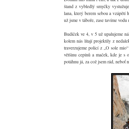
štand z vybledlý smyčky vystužuje
lana, který berem sebou a vzápětí 
už jsme v táboře, zase tavíme vodu n
Budíček ve 4, v 5 už upalujeme ná
kolem nás lítají projektily z nedal
traverzujeme policí z „O sole mio“
většinu cepínů a maček, kde je s o
potáhnu já, za což jsem rád, neboť 